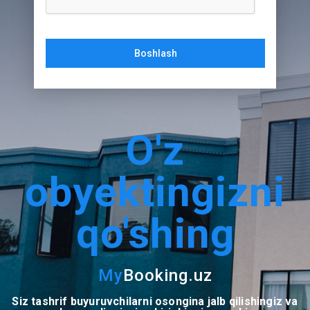
Boshlash
O'z
obyektingizni
qo'shing
My
Booking.uz
Siz tashrif buyuruvchilarni osongina jalb qilishingiz va